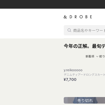
コンテンツに進む
今年の正解。最旬
絞
y.reikooooo
デニムティアードロングスカー
¥7,700
売り切れ