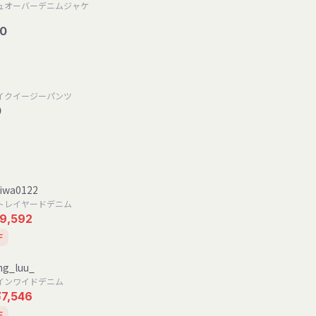
ュオーバーデニムジャケ
90
イクイージーパンツ
0
wa0122
トレイヤードデニム
9,592
F
ng_luu_
インワイドデニム
¥7,546
F