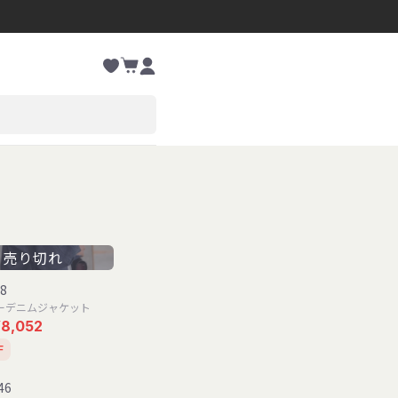
お
カ
気
ー
に
ロ
ト
入
グ
り
イ
ン
売り切れ
.8
ーデニムジャケット
¥8,052
F
46