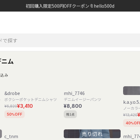
初回購入限定500円OFFクーポン🔖hello500d
デニム
り込み
&drobe
mhi_7746
ト
ボクシーポケットデニムシャツ
デニムイージーパンツ
k.a.y.o.5
¥3,410
¥8,800
¥6,820
ノーカラ
残1点
50
OFF
¥13,420
%
40
OF
%
売り切れ
c_tnm
mhi_77