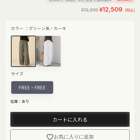
セ
通
¥12,509
¥13,899
(税込)
ー
常
ル
価
カラー ：
グリーン系・カーキ
価
格
格
カーキ"
オフホワイ
サイズ
class="product-
ト"
variant-
class="product-
picker__image"
variant-
FREE・
FREE
width="200"
picker__image"
height="231"
width="200"
loading="lazy">
height="231"
在庫：
あり
loading="lazy">
カートに入れる
お気に入りに追加