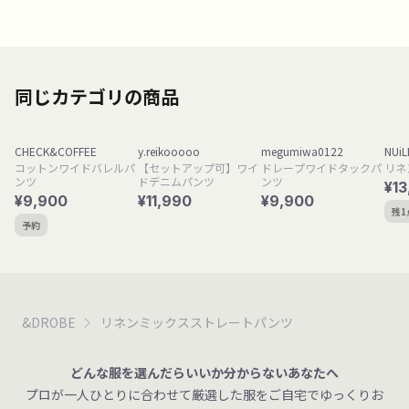
同じカテゴリの商品
CHECK&COFFEE
y.reikooooo
megumiwa0122
NUiL
コットンワイドバレルパ
【セットアップ可】ワイ
ドレープワイドタックパ
リネ
ンツ
ドデニムパンツ
ンツ
¥13
¥9,900
¥11,990
¥9,900
残1
予約
&DROBE
リネンミックスストレートパンツ
どんな服を選んだらいいか分からないあなたへ
プロが一人ひとりに合わせて厳選した服をご自宅でゆっくりお