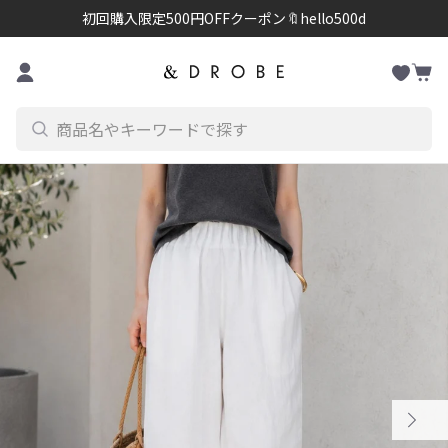
初回購入限定500円OFFクーポン🔖hello500d
お
コンテンツに進む
カ
気
ー
に
ト
入
り