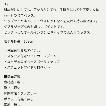
す。
斜めがけにしても、首からかけても、手持ちにしても可愛い立体
ハートのミニバッグ。
リップやイヤホン、ミニウォレットなどを入れて持ち歩けます。
ダブルジップなのも嬉しいポイントです。
セレクトしたオールインワンとキャップで大人リラックス。
モデル身長：162cm
［今回合わせたアイテム］
・スタッズ付きワイドカーブデニム
・コーデュロイベースボールキャップ
・スウェットワイドサロペット
■商品詳細
素材感：硬い
重さ：軽い
開閉方法：ファスナー
ポケット有無：無し
裏地：無し