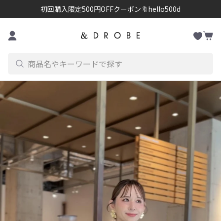
初回購入限定500円OFFクーポン🔖hello500d
お
コンテンツに進む
カ
気
ー
に
ト
入
り