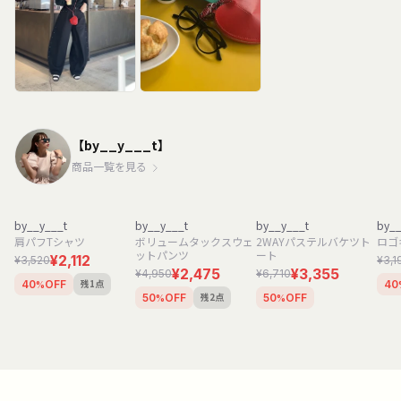
【by__y___t】
商品一覧を見る
by__y___t
by__y___t
by__y___t
by__
肩パフTシャツ
ボリュームタックスウェ
2WAYパステルバケツト
ロゴ
ットパンツ
ート
¥2,112
¥3,520
¥3,1
¥2,475
¥3,355
¥4,950
¥6,710
残1点
40
OFF
40
%
残2点
50
OFF
50
OFF
%
%