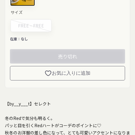
レッド"
サイズ
class="product-
variant-
picker__image"
FREE・
FREE
width="200"
height="257"
loading="lazy">
在庫：
なし
売り切れ
お気に入りに追加
【by__y___t】セレクト
冬のRedで気分も明るく。
パッと目を引くRedハートがコーデのポイントに♡
秋冬のお洋服の差し色になって、とても可愛いアクセントになりま