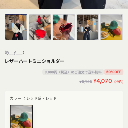
by__y___t
レザーハートミニショルダー
8,000円（税込）のご注文で送料無料
50
%
OFF
セ
通
¥4,070
¥8,140
(税込)
ー
常
ル
価
カラー ：
レッド系・レッド
価
格
格