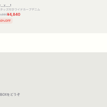
y__y___t
タッズ付きワイドカーブデニム
¥4,840
9,680
50
OFF
%
BOXをどうぞ