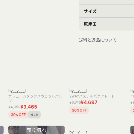
サイズ
原産国
送料と返品について
by__y___t
by__y___t
b
ボリュームタックスウェットパン
2WAYパステルバケツトート
ロ
ツ
¥4,697
¥6,710
¥
¥3,465
¥4,950
30
OFF
%
残2点
30
OFF
%
売り切れ
by__y___t