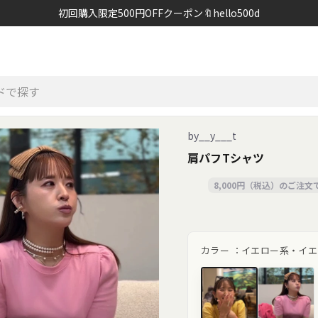
初回購入限定500円OFFクーポン🔖hello500d
by__y___t
肩パフTシャツ
8,000円（税込）のご注
カラー ：
イエロー系・イエ