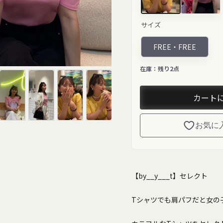
イエロー"
ピンク"
サイズ
class="product-
class="prod
variant-
variant-
picker__image"
picker__im
FREE・
FREE
width="200"
width="200"
height="200"
height="200
loading="lazy">
loading="la
在庫：
残り2点
カート
お気に
【by__y___t】セレクト
Tシャツでも肩パフだと女の