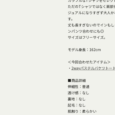
カラフルなTシャツをセレク
ただのTシャツではなく肩部
ジュアルになりすぎず大人か
す。
丈も長すぎないのでインもし
ンパンツ合わせにも◎
サイズはフリーサイズ。
モデル身長：162cm
＜今回合わせたアイテム＞
・
2wayパステルバケツトー
■商品詳細
伸縮性：普通
透け感：なし
裏地：なし
起毛：なし
肌触り：柔らかい