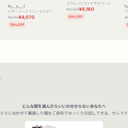
スウェットワイドサロペット
by__y___t
b
¥6,160
¥12,320
レザーハートミニショルダー
ス
¥4,070
50
OFF
¥8,140
¥
%
50
OFF
%
ツ
どんな服を選んだらいいか分からないあなたへ
とりに合わせて厳選した服をご自宅でゆっくりお試しできる、セレクト