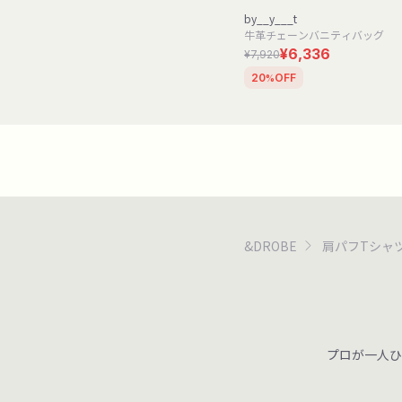
by__y___t
牛革チェーンバニティバッグ
¥6,336
¥7,920
20
OFF
%
&DROBE
肩パフTシャ
プロが一人ひ