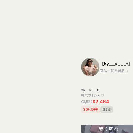
【by__y___t】
商品一覧を見る
by__y___t
肩パフTシャツ
¥2,464
¥3,520
残1点
30
OFF
%
売り切れ