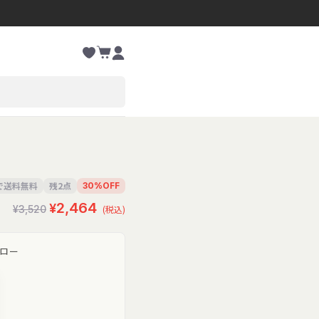
お
カ
気
ー
に
ロ
ト
入
グ
り
イ
ン
文で送料無料
残2点
30
%
OFF
セ
通
¥2,464
¥3,520
(税込)
常
ー
価
ル
ロー
格
価
格