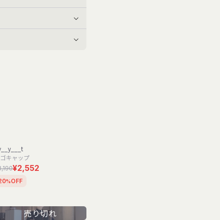
y__y___t
ゴキャップ
¥2,552
3,190
20
OFF
%
売り切れ