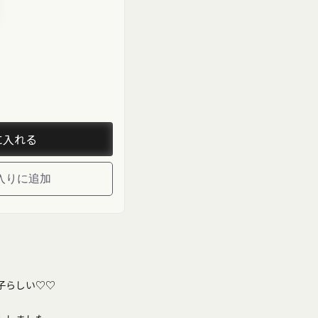
uct-
age"
"
zy">
に入れる
入りに追加
子らしい♡♡