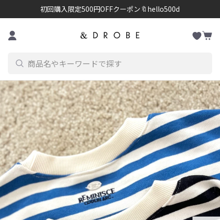
初回購入限定500円OFFクーポン🔖hello500d
お
コンテンツに進む
カ
気
ー
に
ト
入
り