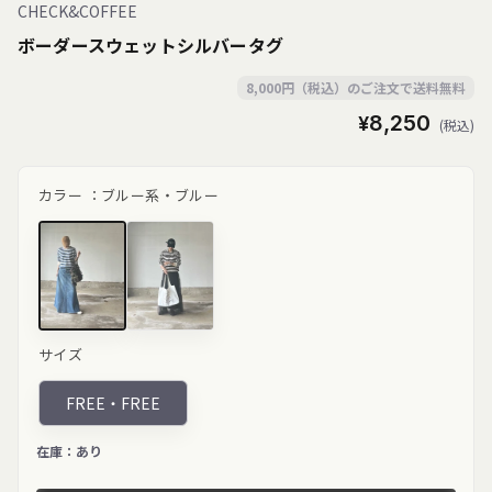
CHECK&COFFEE
ボーダースウェットシルバータグ
8,000円（税込）のご注文で送料無料
通
¥8,250
(税込)
常
価
格
カラー ：
ブルー系・ブルー
ブルー"
ブラック"
サイズ
class="product-
class="product-
variant-
variant-
picker__image"
picker__image"
FREE・
FREE
width="200"
width="200"
height="267"
height="267"
loading="lazy">
loading="lazy">
在庫：
あり