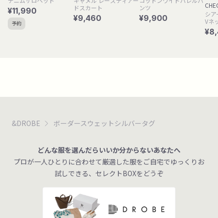
デニムサロペット
キャメル レースティアー
コットンワイドバレルパ
CHE
ドスカート
ンツ
¥11,990
シア
¥9,460
¥9,900
Vネ
予約
¥8
&DROBE
ボーダースウェットシルバータグ
どんな服を選んだらいいか分からないあなたへ
プロが一人ひとりに合わせて厳選した服をご自宅でゆっくりお
試しできる、セレクトBOXをどうぞ