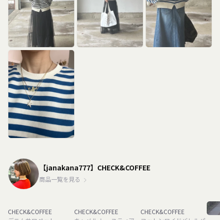
【janakana777】CHECK&COFFEE
商品一覧を見る
CHECK&COFFEE
CHECK&COFFEE
CHECK&COFFEE