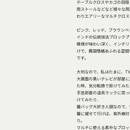
テーブルクロスやカゴの目隠
用ストールなどなど様々な用
わりエアリーなマルチクロス
ピンク、レッド、ブラウンベース
インドの伝統技法ブロックプ
模様が味わい深く、インテリ
けで、異国情緒あふれる空間
です。
大判なので、私はたまに、T
大画面の黒いテレビが部屋に
た時、気分転換で掛けてみたり
手芸部屋の道具ラックに突っ
けてみたり..
籠バッグ大好き人間なので、
籠に被せて行けば、紫外線対
り。
マルチに使える素朴なブロッ