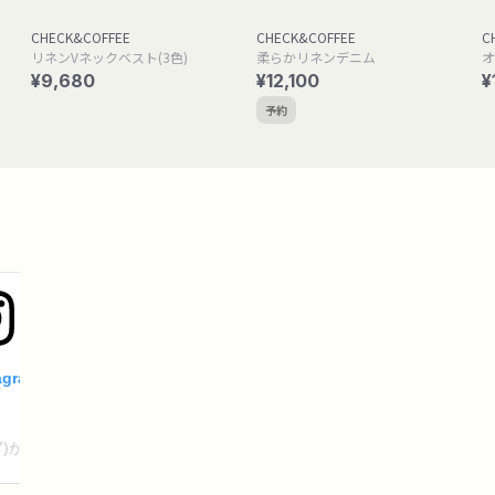
CHECK&COFFEE
CHECK&COFFEE
C
リネンVネックベスト(3色)
柔らかリネンデニム
オ
¥9,680
¥12,100
¥
予約
agramで見る
a777)がシェアした投稿