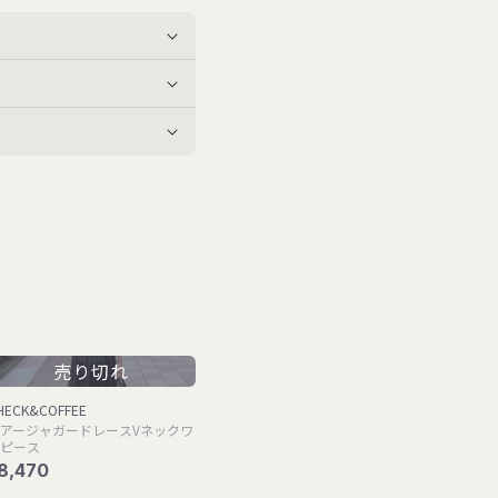
売り切れ
HECK&COFFEE
アージャガードレースVネックワ
ピース
8,470