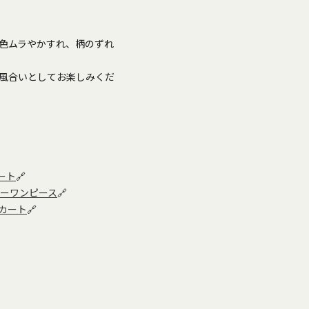
色ムラやかすれ、柄のずれ
風合いとしてお楽しみくだ
ート
🔗
ザーワンピース
🔗
カート
🔗