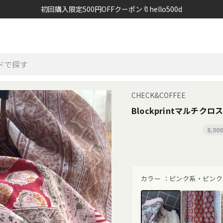
初回購入限定500円OFFクーポン🔖hello500d
CHECK&COFFEE
Blockprintマルチクロス
8,0
カラー ：
ピンク系・ピンク