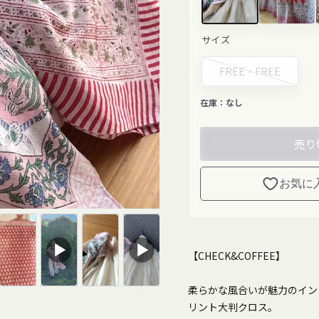
ピンク"
レッド"
サイズ
class="product-
class="prod
variant-
variant-
picker__image"
picker__im
FREE・
FREE
width="200"
width="200"
height="200"
height="267
loading="lazy">
loading="la
在庫：
なし
売り
お気に
【CHECK&COFFEE】
柔らかな風合いが魅力のイン
リント大判クロス。