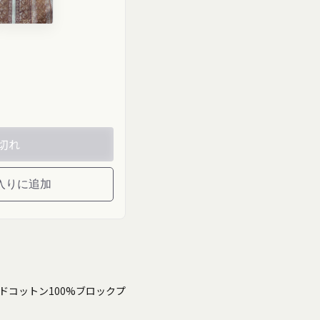
ブラウンベ
uct-
ース"
class="product-
age"
variant-
picker__image"
"
width="200"
zy">
height="200"
loading="lazy">
切れ
入りに追加
ドコットン100%ブロックプ