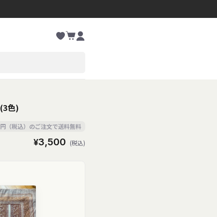
お
カ
気
ー
に
ロ
ト
入
グ
り
イ
ン
(3色)
00円（税込）のご注文で送料無料
通
¥3,500
(税込)
常
価
格