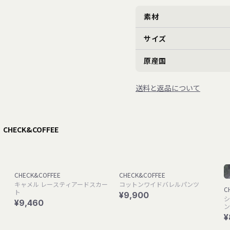
素材
サイズ
原産国
送料と返品について
】CHECK&COFFEE
CHECK&COFFEE
CHECK&COFFEE
キャメル レースティアードスカー
コットンワイドバレルパンツ
C
ト
¥9,900
シ
¥9,460
ン
¥