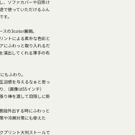
し、ソファカバーや日除け
途で使っていただけるふん
です。
の3color展開。
リントによる素朴な色彩と
アにふわっと取り入れるだ
を演出してくれる薄手の布
Vにもふわり。
圧迫感を与えるなぁと思っ
..（画像は55インチ）
張り棒を渡して目隠しに掛
普段外出する時にふわっと
策や冷房対策にも使えた
クプリント大判ストールで