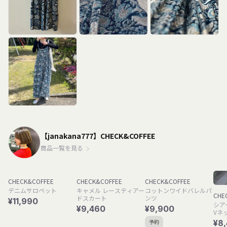
【janakana777】CHECK&COFFEE
商品一覧を見る
CHECK&COFFEE
CHECK&COFFEE
CHECK&COFFEE
デニムサロペット
キャメル レースティアー
コットンワイドバレルパ
CHE
ドスカート
ンツ
¥11,990
シア
¥9,460
¥9,900
Vネ
¥8
予約