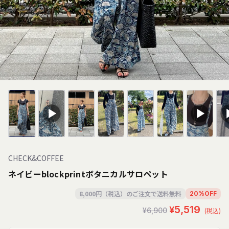
CHECK&COFFEE
ネイビーblockprintボタニカルサロペット
8,000円（税込）のご注文で送料無料
20
%
OFF
セ
通
¥5,519
¥6,900
(税込)
ー
常