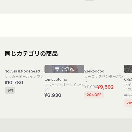
同じカテゴリの商品
売り切れ
Nouvea u.Mode Select
y.reikooooo
サッカーオールインワン
カーゴサスペンダーパン
tomot.otomo
CHE
ツ
¥10,780
スウェットオールインワ
ネイビ
¥9,592
¥11,990
ン
ニカ
予約
¥6,930
20
OFF
¥6,
%
20