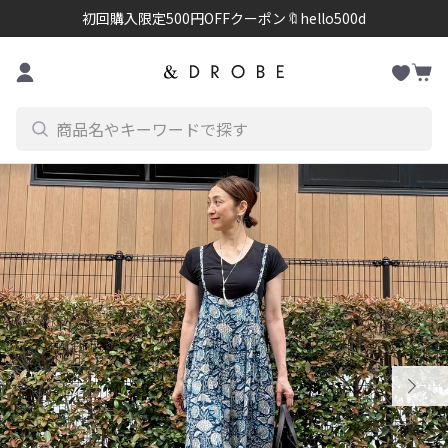
初回購入限定500円OFFクーポン🔖hello500d
お
コンテンツに進む
カ
気
ー
に
ト
入
り