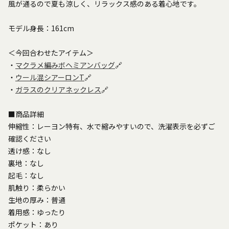
風が通るので夏も涼しく、リラックス感のある着心地です。
モデル身長：161cm
＜今回合わせたアイテム＞
・
マクラメ編みボヘミアンバッグ
🔗
・
ウール混シアーロンT
🔗
・
ガラスのクリアネックレス
🔗
■商品詳細
伸縮性：レーヨン特有、水で縮みやすいので、洗濯表示を必ずご
確認ください
透け感：なし
裏地：なし
起毛：なし
肌触り：柔らかい
生地の厚み：普通
着用感：ゆったり
ポケット：あり