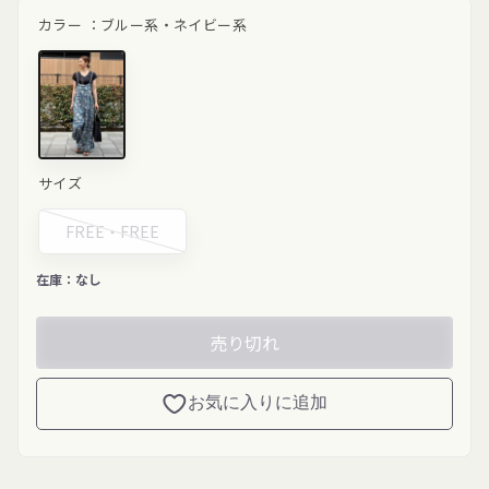
ル
価
カラー ：
ブルー系・ネイビー系
価
格
格
ネイビー系"
サイズ
class="product-
variant-
picker__image"
FREE・
FREE
width="200"
height="200"
loading="lazy">
在庫：
なし
売り切れ
お気に入りに追加