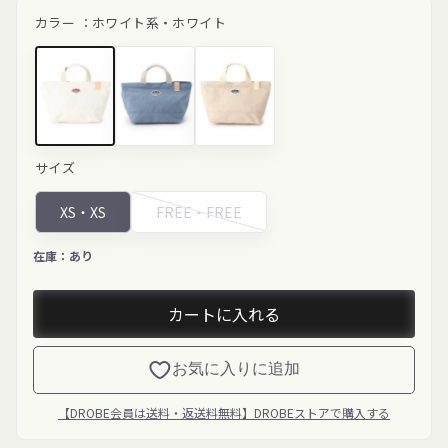
ル
価
カラー ：
ホワイト系・ホワイト
価
格
格
ホワイト"
ライトブル
ライトベー
サイズ
class="product-
ー"
ジュ"
variant-
class="product-
class="product-
picker__image"
variant-
variant-
XS・
XS
FREE・
FREE
width="200"
picker__image"
picker__image"
height="200"
width="200"
width="200"
loading="lazy">
height="200"
height="200"
在庫：
あり
loading="lazy">
loading="lazy">
カートに入れる
お気に入りに追加
【DROBE会員は送料・返送料無料】DROBEストアで購入する