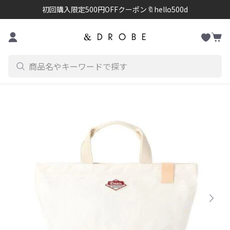
初回購入限定500円OFFクーポン🔖hello500d
お
コンテンツに進む
カ
気
ー
に
ト
入
り