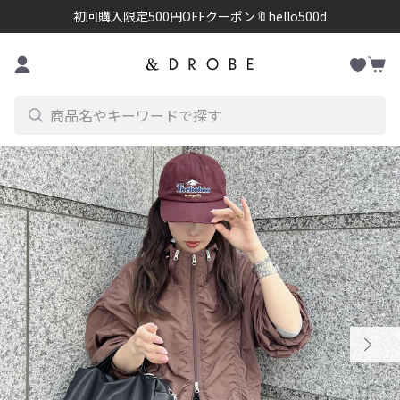
初回購入限定500円OFFクーポン🔖hello500d
お
コンテンツに進む
カ
気
ー
に
ト
入
り