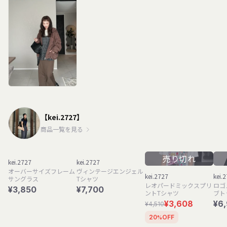
【kei.2727】
商品一覧を見る
売り切れ
kei.2727
kei.2727
オーバーサイズフレーム
ヴィンテージエンジェル
kei.2727
kei.
サングラス
Tシャツ
レオパードミックスプリ
ロゴ
¥3,850
¥7,700
ントTシャツ
ブト
¥3,608
¥6
¥4,510
20
OFF
%