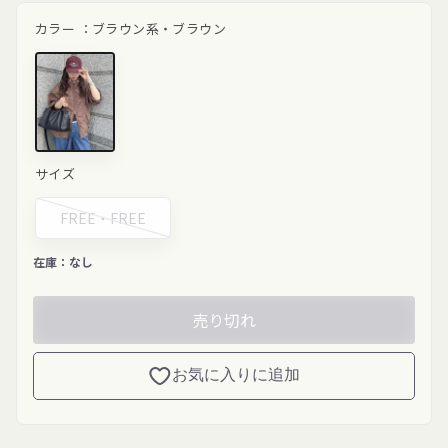
価
格
カラー ：
ブラウン系・ブラウン
ブラウン"
サイズ
class="product-
variant-
picker__image"
FREE・
FREE
width="200"
height="200"
loading="lazy">
在庫：
なし
売り切れ
お気に入りに追加