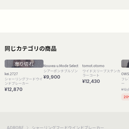
同じカテゴリの商品
売り切れ
Nouvea u.Mode Select
tomot.otomo
シアーポンチブルゾン
ワイドスリーブステンカ
kei.2727
OWSL
ラーコート
¥9,900
シャーリングフードウイ
フレ
¥12,430
ンドブレーカー
ー
¥12,870
¥12,
20
&DROBE
シャーリングフードウインドブレーカー