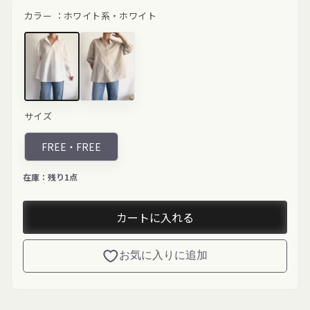
ル
価
カラー ：
ホワイト系・ホワイト
価
格
格
ホワイト"
グレーベー
サイズ
class="product-
ジュ"
variant-
class="product-
picker__image"
variant-
FREE・
FREE
width="200"
picker__image"
height="200"
width="200"
loading="lazy">
height="200"
在庫：
残り1点
loading="lazy">
カートに入れる
お気に入りに追加