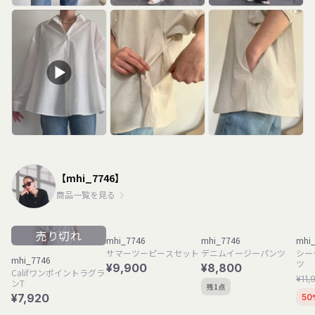
【mhi_7746】
商品一覧を見る
売り切れ
mhi_7746
mhi_7746
mhi
サマーツーピースセット
デニムイージーパンツ
シー
mhi_7746
ツ
¥9,900
¥8,800
Califワンポイントラグラ
¥11,
ンT
残1点
¥7,920
50