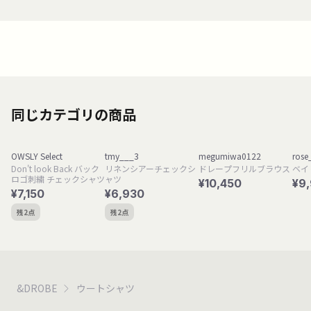
同じカテゴリの商品
OWSLY Select
tmy___3
megumiwa0122
rose
Don't look Back バック
リネンシアーチェックシ
ドレープフリルブラウス
ベイ
ロゴ刺繍 チェックシャツ
ャツ
¥10,450
¥9
¥7,150
¥6,930
残2点
残2点
&DROBE
ウートシャツ