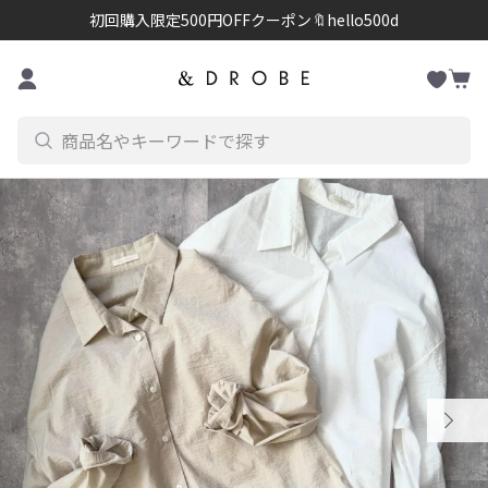
初回購入限定500円OFFクーポン🔖hello500d
お
コンテンツに進む
カ
気
ー
に
ト
入
り