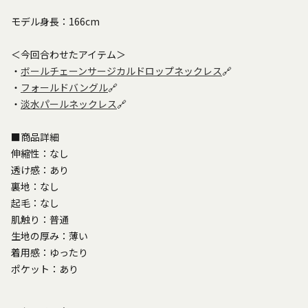
モデル身長：166cm
＜今回合わせたアイテム＞
・
ボールチェーンサージカルドロップネックレス
🔗
・
フォールドバングル
🔗
・
淡水パールネックレス
🔗
■商品詳細
伸縮性：なし
透け感：あり
裏地：なし
起毛：なし
肌触り：普通
生地の厚み：薄い
着用感：ゆったり
ポケット：あり