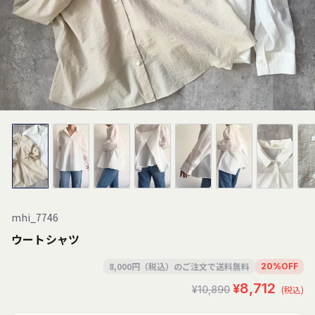
mhi_7746
ウートシャツ
8,000円（税込）のご注文で送料無料
20
%
OFF
セ
通
¥8,712
¥10,890
(税込)
ー
常