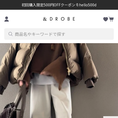
初回購入限定500円OFFクーポン🔖hello500d
お
コンテンツに進む
カ
気
ー
に
ト
入
り