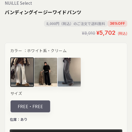
NUiLLE Select
バンディングイージーワイドパンツ
8,000円（税込）のご注文で送料無料
36
%
OFF
セ
通
¥5,702
¥8,910
(税込)
ー
常
ル
価
カラー ：
ホワイト系・クリーム
価
格
格
クリーム"
ブラック"
ブラウン"
サイズ
class="product-
class="product-
class="product-
variant-
variant-
variant-
picker__image"
picker__image"
picker__image"
FREE・
FREE
width="200"
width="200"
width="200"
height="267"
height="267"
height="267"
loading="lazy">
loading="lazy">
loading="lazy">
在庫：
あり