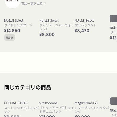
商品一覧を見る
NUiLLE Select
NUiLLE Select
NUiLLE Select
ワイドトングブーツ
ヴィンテージカーウォッ
マンハッタンT
NUiL
シュT
¥14,850
¥8,470
リネ
¥8,800
¥13
残1点
同じカテゴリの商品
CHECK&COFFEE
y.reikooooo
megumiwa0122
コットンワイドバレルパ
【セットアップ可】ワイ
ドレープワイドタックパ
NUiL
ンツ
ドデニムパンツ
ンツ
リネ