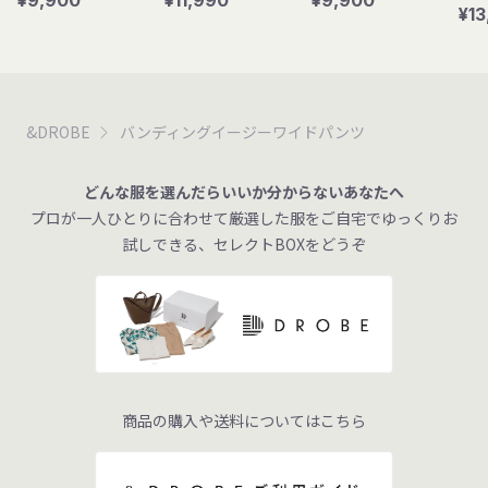
¥9,900
¥11,990
¥9,900
¥13
&DROBE
バンディングイージーワイドパンツ
どんな服を選んだらいいか分からないあなたへ
プロが一人ひとりに合わせて厳選した服をご自宅でゆっくりお
試しできる、セレクトBOXをどうぞ
商品の購入や送料についてはこちら