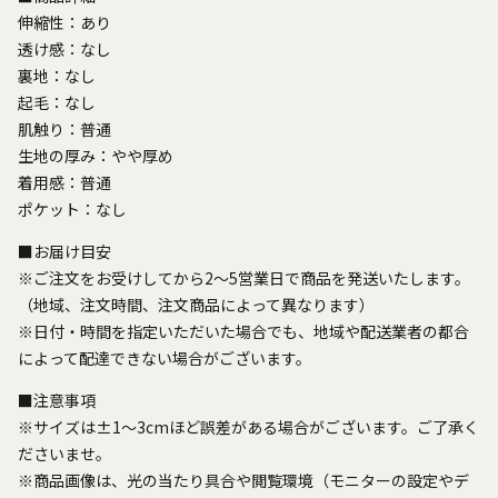
伸縮性：あり
透け感：なし
裏地：なし
起毛：なし
肌触り：普通
生地の厚み：やや厚め
着用感：普通
ポケット：なし
■お届け目安
※ご注文をお受けしてから2～5営業日で商品を発送いたします。
（地域、注文時間、注文商品によって異なります）
※日付・時間を指定いただいた場合でも、地域や配送業者の都合
によって配達できない場合がございます。
■注意事項
※サイズは±1～3cmほど誤差がある場合がございます。ご了承く
ださいませ。
※商品画像は、光の当たり具合や閲覧環境（モニターの設定やデ