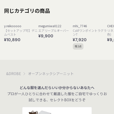
同じカテゴリの商品
y.reikooooo
megumiwa0122
mhi_7746
CHE
【セットアップ可】デニ
エアリープルオーバー
Califワンポイントラグラ
リネ
ムベスト
ンT
色)
¥9,900
¥10,890
¥7,920
¥9
残2点
&DROBE
オープンネックシアーニット
どんな服を選んだらいいか分からないあなたへ
プロが一人ひとりに合わせて厳選した服をご自宅でゆっくりお
試しできる、セレクトBOXをどうぞ