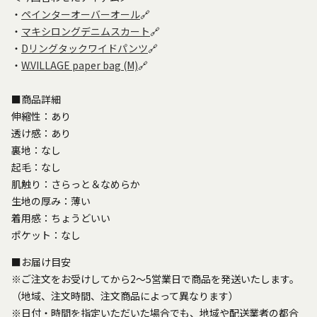
・
ペインターオーバーオール
🔗
・
マキシロングデニムスカート
🔗
・
Dリングタックワイドパンツ
🔗
・
W.VILLAGE paper bag (M)
🔗
■商品詳細
伸縮性：あり
透け感：あり
裏地：なし
起毛：なし
肌触り：さらっと＆なめらか
生地の厚み：薄い
着用感：ちょうどいい
ポケット：なし
■お届け目安
※ご注文をお受けしてから2～5営業日で商品を発送いたします。
（地域、注文時間、注文商品によって異なります）
※日付・時間を指定いただいた場合でも、地域や配送業者の都合