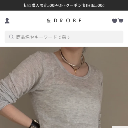
初回購入限定500円OFFクーポン🔖hello500d
お
コンテンツに進む
カ
気
ー
に
ト
入
り