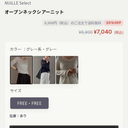
NUiLLE Select
オープンネックシアーニット
8,000円（税込）のご注文で送料無料
20
%
OFF
セ
通
¥7,040
¥8,800
(税込)
ー
常
ル
価
カラー ：
グレー系・グレー
価
格
格
グレー"
ブラック"
ホワイト"
サイズ
class="product-
class="product-
class="product-
variant-
variant-
variant-
picker__image"
picker__image"
picker__image"
FREE・
FREE
width="200"
width="200"
width="200"
height="267"
height="250"
height="250"
loading="lazy">
loading="lazy">
loading="lazy">
在庫：
あり