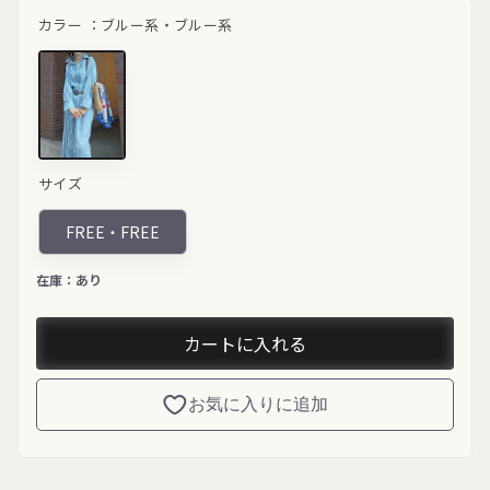
ル
価
カラー ：
ブルー系・ブルー系
価
格
格
ブルー系"
サイズ
class="product-
variant-
picker__image"
FREE・
FREE
width="200"
height="200"
loading="lazy">
在庫：
あり
カートに入れる
お気に入りに追加