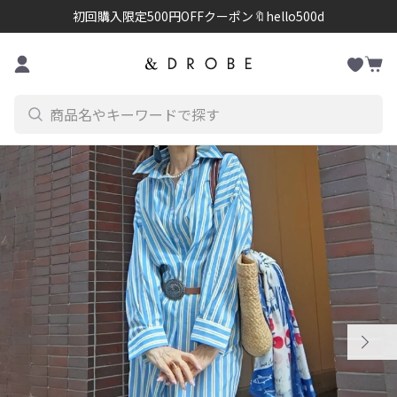
初回購入限定500円OFFクーポン🔖hello500d
お
コンテンツに進む
カ
気
ー
に
ト
入
り