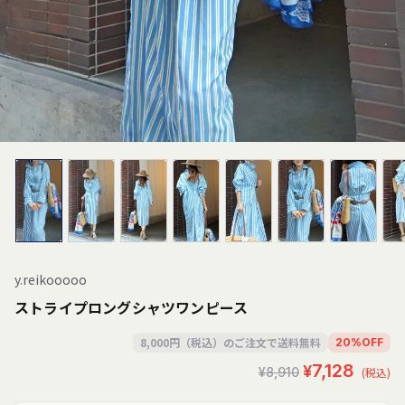
y.reikooooo
ストライプロングシャツワンピース
8,000円（税込）のご注文で送料無料
20
%
OFF
セ
通
¥7,128
¥8,910
(税込)
ー
常