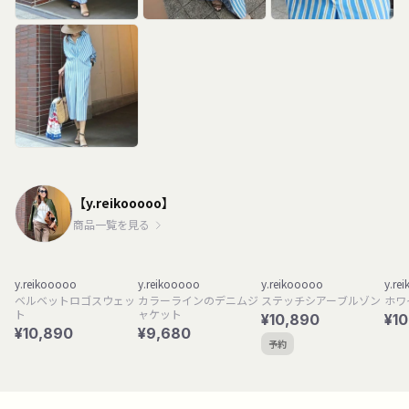
【y.reikooooo】
商品一覧を見る
y.reikooooo
y.reikooooo
y.reikooooo
y.re
ベルベットロゴスウェッ
カラーラインのデニムジ
ステッチシアーブルゾン
ホワ
ト
ャケット
¥10,890
¥1
¥10,890
¥9,680
予約