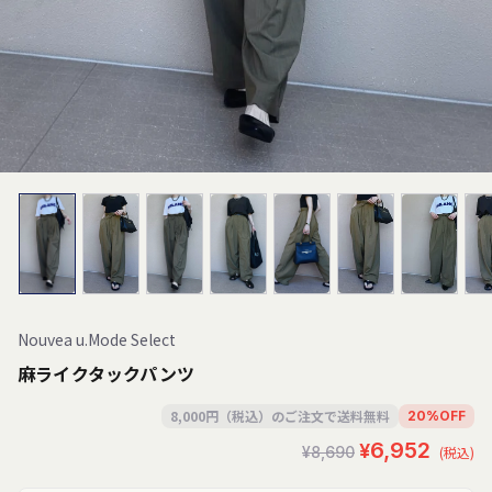
Nouvea u.Mode Select
麻ライクタックパンツ
8,000円（税込）のご注文で送料無料
20
%
OFF
セ
通
¥6,952
¥8,690
(税込)
ー
常