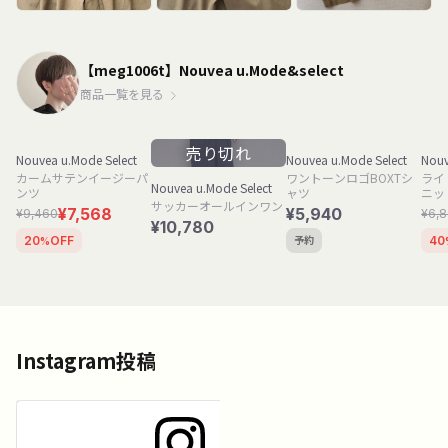
【meg1006t】Nouvea u.Mode&select
商品一覧を見る
売り切れ
Nouvea u.Mode Select
Nouvea u.Mode Select
Nouv
カームサテンイージーパ
ワントーンロゴBOXTシ
ライ
Nouvea u.Mode Select
ンツ
ャツ
ニッ
サッカーオールインワン
¥7,568
¥5,940
¥9,460
¥6,
¥10,780
予約
20
OFF
40
%
Instagram投稿