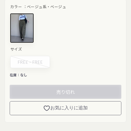
ル
価
カラー ：
ベージュ系・ベージュ
価
格
格
ベージュ"
サイズ
class="product-
variant-
picker__image"
FREE・
FREE
width="200"
height="200"
loading="lazy">
在庫：
なし
売り切れ
お気に入りに追加