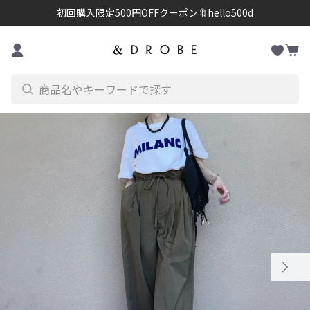
初回購入限定500円OFFクーポン🔖hello500d
お
コンテンツに進む
カ
気
ー
に
ト
入
り