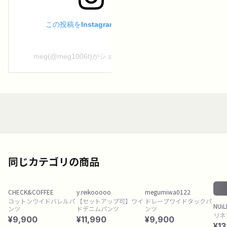
この投稿をInstagramで見る
meg(@meg1006t)がシェアした投稿
同じカテゴリの商品
CHECK&COFFEE
y.reikooooo
megumiwa0122
コットンワイドバレルパ
【セットアップ可】ワイ
ドレープワイドタックパ
NUiL
ンツ
ドデニムパンツ
ンツ
リネ
¥9,900
¥11,990
¥9,900
¥13