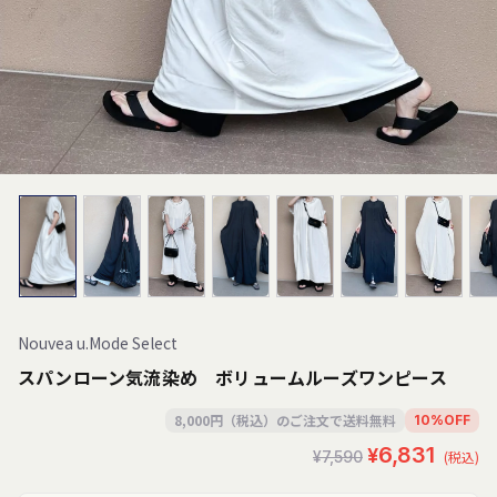
Nouvea u.Mode Select
スパンローン気流染め ボリュームルーズワンピース
8,000円（税込）のご注文で送料無料
10
%
OFF
セ
通
¥6,831
¥7,590
(税込)
ー
常