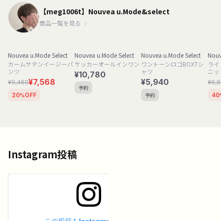
【meg1006t】Nouvea u.Mode&select
商品一覧を見る
Nouvea u.Mode Select
Nouvea u.Mode Select
Nouvea u.Mode Select
Nouv
カームサテンイージーパ
サッカーオールインワン
ワントーンロゴBOXTシ
ライ
ンツ
ャツ
ニッ
¥10,780
¥7,568
¥5,940
¥9,460
¥6,
予約
予約
20
OFF
40
%
Instagram投稿