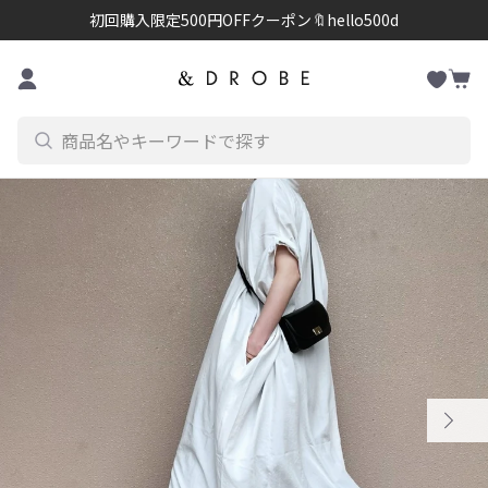
初回購入限定500円OFFクーポン🔖hello500d
お
コンテンツに進む
カ
気
ー
に
ト
入
り