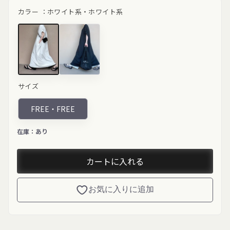
ル
価
カラー ：
ホワイト系・ホワイト系
価
格
格
ホワイト系"
ブラック"
サイズ
class="product-
class="product-
variant-
variant-
picker__image"
picker__image"
FREE・
FREE
width="200"
width="200"
height="200"
height="200"
loading="lazy">
loading="lazy">
在庫：
あり
カートに入れる
お気に入りに追加