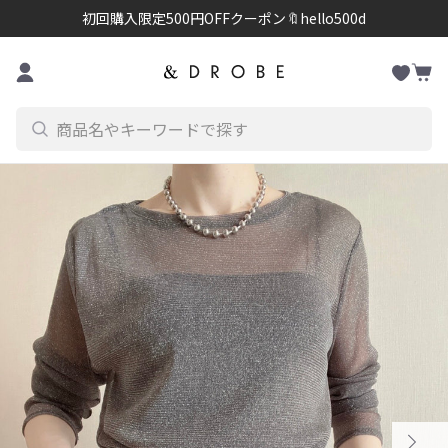
初回購入限定500円OFFクーポン🔖hello500d
お
コンテンツに進む
カ
気
ー
に
ト
入
り