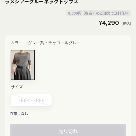
ラメシアークルーネックトップス
8,000円（税込）のご注文で送料無料
通
¥4,290
(税込)
常
価
格
カラー ：
グレー系・チャコールグレー
チャコール
サイズ
グレー"
class="product-
variant-
FREE・
FREE
picker__image"
width="200"
height="250"
在庫：
なし
loading="lazy">
売り切れ