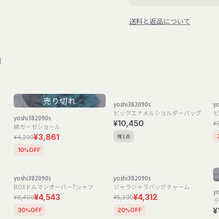
送料と返品について
s】
売り切れ
yoshi382090s
y
ビッグエナメルショルダーバッグ
ビ
yoshi382090s
¥10,450
¥
綿ガーゼショール
¥3,861
残1点
¥4,290
10
OFF
%
yoshi382090s
yoshi382090s
BOXドルマンオーバーTシャツ
ジャラジャラバッグチャーム
y
¥4,543
¥4,312
¥6,490
¥5,390
ラ
¥
30
OFF
20
OFF
%
%