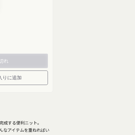
uct-
age"
"
zy">
切れ
入りに追加
完成する便利ニット。
んなアイテムを重ねればい