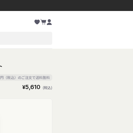
お
カ
気
ー
に
ロ
ト
入
グ
り
イ
ン
ト
00円（税込）のご注文で送料無料
通
¥5,610
(税込)
常
価
格