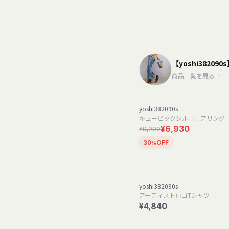
【yoshi382090
商品一覧を見る
yoshi382090s
キュービックジルコニアリング
¥6,930
¥9,900
30
OFF
%
yoshi382090s
アーティストロゴTシャツ
¥4,840