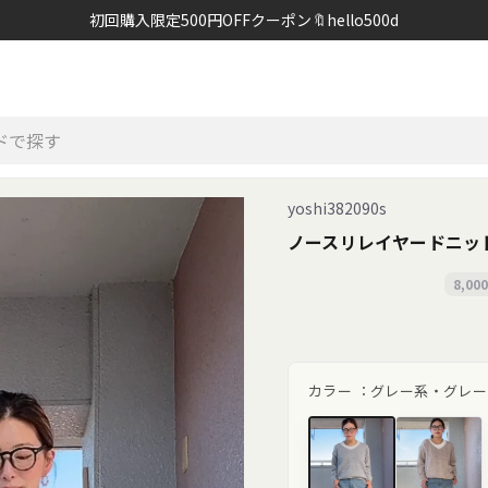
初回購入限定500円OFFクーポン🔖hello500d
yoshi382090s
ノースリレイヤードニッ
8,0
カラー ：
グレー系・グレー