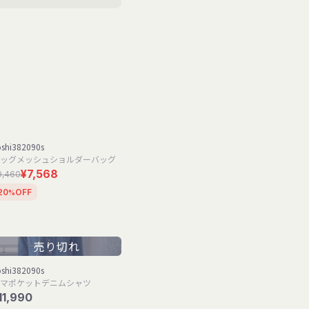
oshi382090s
ッグメッシュショルダーバッグ
¥7,568
9,460
20
OFF
%
売り切れ
oshi382090s
マポケットデニムシャツ
11,990