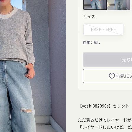
グレー"
ベージュ"
サイズ
class="product-
class="prod
variant-
variant-
picker__image"
picker__im
FREE・
FREE
width="200"
width="200"
height="433"
height="425
loading="lazy">
loading="la
在庫：
なし
売り
お気に
【yoshi382090s】セレクト
ただ着るだけでレイヤードが
「レイヤードしたいけど、ど